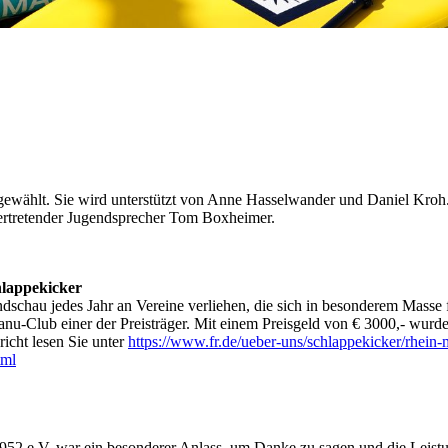
gewählt. Sie wird unterstützt von Anne Hasselwander und Daniel Kroh
vertretender Jugendsprecher Tom Boxheimer.
hlappekicker
dschau jedes Jahr an Vereine verliehen, die sich in besonderem Masse 
Kanu-Club einer der Preisträger. Mit einem Preisgeld von € 3000,- wurde
icht lesen Sie unter
https://www.fr.de/ueber-uns/schlappekicker/rhein-
tml
2 e.V. war ein besonderer Anlass, um Danke zu sagen und die Leist