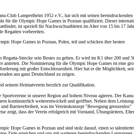
Kanu-Club Lampertheim 1952 e.V., hat sich mit seinen beeindruckenden
ln für die Olympic Hope Games in Poznan qualifiziert. Dieser internat
ttfindet, ist speziell für Nachwuchsathleten im Alter von 15 bis 17 Jah
ale Regatten vorbereiten.
pic Hope Games in Poznan, Polen, teil und schicken ihre besten
nen Regatta-Strecke sein Bestes zu geben. Er wird im K1 über 200 und 
er antreten. Die Nominierung für die Olympic Hope Games ist eine gr
forderung mit großer Entschlossenheit. Hier hat er die Möglichkeit, sei
eraden aus ganz Deutschland zu zeigen.
und seinem Heimatverein herzlich zur Qualifikation.
die Sportvereine in unserer Region auf hohem Niveau agieren. Der Kan
hren kontinuierlich weiterentwickelt und geöffnet. Neben dem Leistung
t und Barrierefreiheit, was im Vereinskonzept "Bewegung grenzenlos"
se zeigt, dass der Verein erfolgreich mit Vorstand, Übungsleitern, Elte
mpic Hope Games in Poznan und sind stolz darauf, einen so talentierte
eine Ziele erreichen und uns mit weiteren beeindruckenden Leistungen