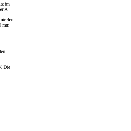
tz im
ler A
mtr den
 mtr.
den
V. Die