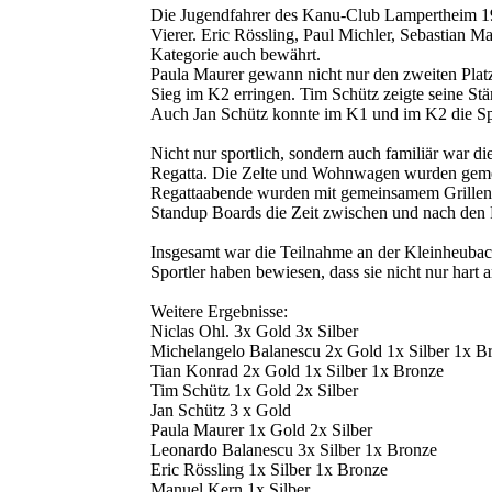
Die Jugendfahrer des Kanu-Club Lampertheim 195
Vierer. Eric Rössling, Paul Michler, Sebastian 
Kategorie auch bewährt.
Paula Maurer gewann nicht nur den zweiten Platz
Sieg im K2 erringen. Tim Schütz zeigte seine St
Auch Jan Schütz konnte im K1 und im K2 die Spri
Nicht nur sportlich, sondern auch familiär war
Regatta. Die Zelte und Wohnwagen wurden gemei
Regattaabende wurden mit gemeinsamem Grillen
Standup Boards die Zeit zwischen und nach den
Insgesamt war die Teilnahme an der Kleinheubac
Sportler haben bewiesen, dass sie nicht nur hart
Weitere Ergebnisse:
Niclas Ohl. 3x Gold 3x Silber
Michelangelo Balanescu 2x Gold 1x Silber 1x B
Tian Konrad 2x Gold 1x Silber 1x Bronze
Tim Schütz 1x Gold 2x Silber
Jan Schütz 3 x Gold
Paula Maurer 1x Gold 2x Silber
Leonardo Balanescu 3x Silber 1x Bronze
Eric Rössling 1x Silber 1x Bronze
Manuel Kern 1x Silber