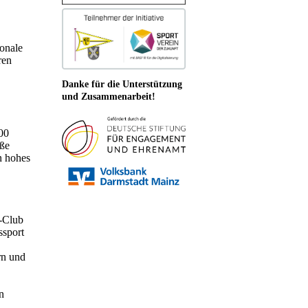
ionale
ren
Danke für die Unterstützung
und Zusammenarbeit!
500
oße
n hohes
u-Club
ssport
rn und
n