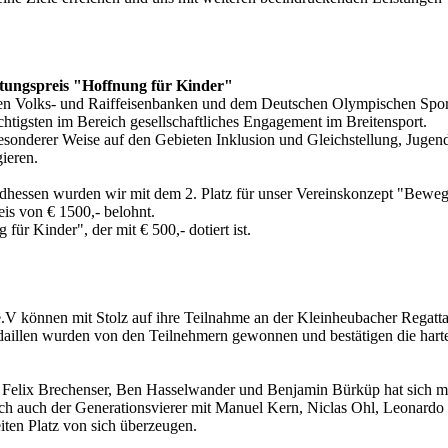
iftungspreis "Hoffnung für Kinder"
den Volks- und Raiffeisenbanken und dem Deutschen Olympischen Spo
htigsten im Bereich gesellschaftliches Engagement im Breitensport.
besonderer Weise auf den Gebieten Inklusion und Gleichstellung, Jugend
ieren.
dhessen wurden wir mit dem 2. Platz für unser Vereinskonzept "Bewe
is von € 1500,- belohnt.
für Kinder", der mit € 500,- dotiert ist.
V können mit Stolz auf ihre Teilnahme an der Kleinheubacher Regatt
daillen wurden von den Teilnehmern gewonnen und bestätigen die harte
 Felix Brechenser, Ben Hasselwander und Benjamin Bürküp hat sich m
och auch der Generationsvierer mit Manuel Kern, Niclas Ohl, Leonardo
ten Platz von sich überzeugen.