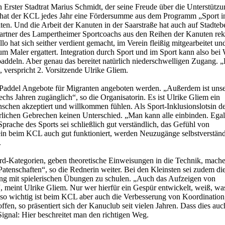
Erster Stadtrat Marius Schmidt, der seine Freude über die Unterstützu
 hat der KCL jedes Jahr eine Fördersumme aus dem Programm „Sport in
ten. Und die Arbeit der Kanuten in der Saarstraße hat auch auf Stadteb
artner des Lampertheimer Sportcoachs aus den Reihen der Kanuten rekr
hat sich seither verdient gemacht, im Verein fleißig mitgearbeitet un
 Maler ergattert. Integration durch Sport und im Sport kann also bei
addeln. Aber genau das bereitet natürlich niederschwelligen Zugang. 
 verspricht 2. Vorsitzende Ulrike Gliem.
-Paddel Angebote für Migranten angeboten werden. „Außerdem ist uns
sechs Jahren zugänglich“, so die Organisatorin. Es ist Ulrike Gliem ein
schen akzeptiert und willkommen fühlen. Als Sport-Inklusionslotsin d
erlichen Gebrechen keinen Unterschied. „Man kann alle einbinden. Egal
prache des Sports sei schließlich gut verständlich, das Gefühl von
n beim KCL auch gut funktioniert, werden Neuzugänge selbstverständ
.
ard-Kategorien, geben theoretische Einweisungen in die Technik, mach
tenschaften“, so die Rednerin weiter. Bei den Kleinsten sei zudem di
 mit spielerischen Übungen zu schulen. „Auch das Aufzeigen von
 meint Ulrike Gliem. Nur wer hierfür ein Gespür entwickelt, weiß, wa
nso wichtig ist beim KCL aber auch die Verbesserung von Koordination
fen, so präsentiert sich der Kanuclub seit vielen Jahren. Dass dies au
Signal: Hier beschreitet man den richtigen Weg.