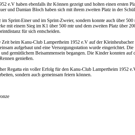
2 e.V haben ebenfalls ihr Können gezeigt und holten einen ersten Pla
Mauer und Damian Bloch haben sich mit ihrem zweiten Platz in der Schü
 im Sprint-Einer und im Sprint-Zweier, sondern konnte auch über 500 
ärke mit einem Sieg im K1 über 500 mtr und dem zweiten Platz über 200
ntdistanz für sich entscheiden.
 die Zeit beim Kanu-Club Lampertheim 1952 e.V auf der Kleinheubacher
nsam aufgebaut und eine Versorgungsstation wurde eingerichtet. Die
 und gemütlichem Beisammensein begangen. Die Kinder konnten auf 
 Rennen genießen.
her Regatta ein voller Erfolg für den Kanu-Club Lampertheim 1952 e.
 arbeiten, sondern auch gemeinsam feiern können.
ronze