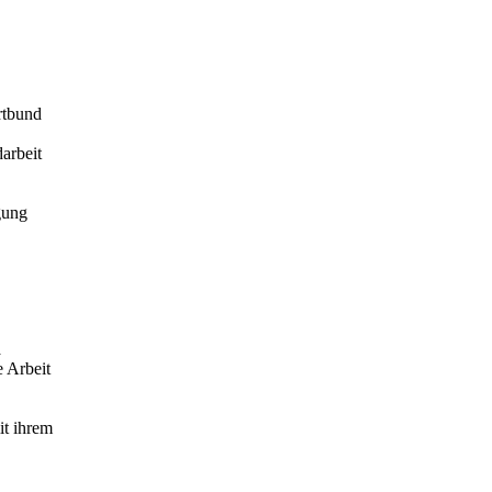
rtbund
arbeit
gung
a
 Arbeit
it ihrem