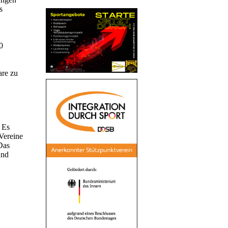
s
0
are zu
. Es
Vereine
Das
und