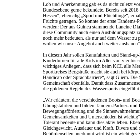
Lob und Anerkennung gab es da nicht zuletzt von 
Bundesebene gerne bekundete. Bereits seit 2018
Hessen“, ehemalig „Sport und Flüchtlinge“, erhal
Früchte getragen. So konnte der erste Tandems-P
werden: Der aus Guinea stammende Lancine Diallo 
diese Community auch einen Ausbildungsplatz zum
noch mehr bedeuten, als nur auf dem Wasser zu p
wollen wir unser Angebot auch weiter ausbauen“,
In diesem Jahr sollen Kanufahrten und Stand-up
Kinderturnen für alle Kids im Alter von vier bis 
wichtiges Anliegen, dass sich beim KCL alle Men
Sportkreises Bergstraße macht sie auch bei körp
Handicap oder Sprachbarriere“, sagt Gliem. Die S
Gemeinschaft ebenfalls. Damit dass Zusammensei
die goldenen Regeln des Wassersports eingeführt
„Wir erläutern die verschiedenen Boots- und Bo
Übungsfahrten und bilden Tandem-Partner- und Pa
Bewegungsförderung und die Sinneswahrnehmung
Gemeinsamkeiten und Unterschieden ist wichtig“,
Tolerant bedeute und kann dies aktiv leben. Ebe
Gleichgewicht, Ausdauer und Kraft. Divers und of
Behördenseiten anerkannt wird ist ein wichtiges 