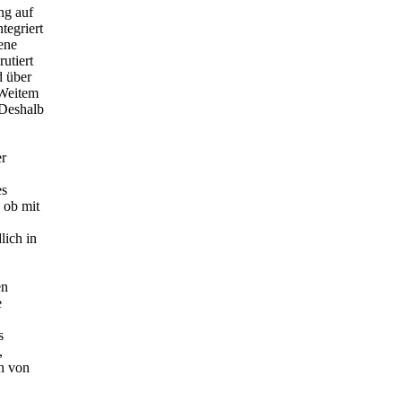
ng auf
tegriert
ene
utiert
d über
 Weitem
„Deshalb
er
es
 ob mit
lich in
en
e
s
,
ch von