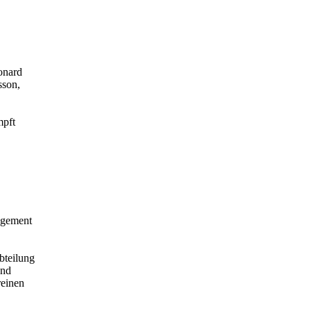
onard
sson,
mpft
agement
bteilung
und
reinen