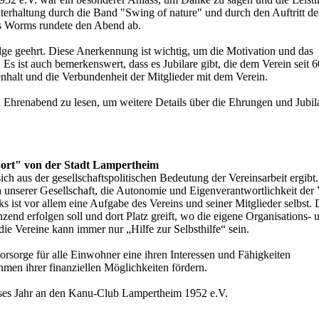
terhaltung durch die Band "Swing of nature" und durch den Auftritt de
s Worms rundete den Abend ab.
lge geehrt. Diese Anerkennung ist wichtig, um die Motivation und das
Es ist auch bemerkenswert, dass es Jubilare gibt, die dem Verein seit 6
enhalt und die Verbundenheit der Mitglieder mit dem Verein.
 Ehrenabend zu lesen, um weitere Details über die Ehrungen und Jubil
port" von der Stadt Lampertheim
ich aus der gesellschaftspolitischen Bedeutung der Vereinsarbeit ergibt
 unserer Gesellschaft, die Autonomie und Eigenverantwortlichkeit der 
s ist vor allem eine Aufgabe des Vereins und seiner Mitglieder selbst. 
nzend erfolgen soll und dort Platz greift, wo die eigene Organisations- 
 die Vereine kann immer nur „Hilfe zur Selbsthilfe“ sein.
rsorge für alle Einwohner eine ihren Interessen und Fähigkeiten
men ihrer finanziellen Möglichkeiten fördern.
ieses Jahr an den Kanu-Club Lampertheim 1952 e.V.