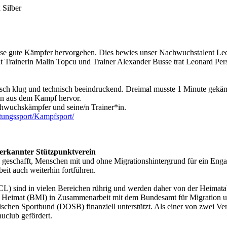
 Silber
sse gute Kämpfer hervorgehen. Dies bewies unser Nachwuchstalent Le
t Trainerin Malin Topcu und Trainer Alexander Busse trat Leonard Per
ktisch klug und technisch beeindruckend. Dreimal musste 1 Minute gekä
en aus dem Kampf hervor.
hwuchskämpfer und seine/n Trainer*in.
tungssport/Kampfsport/
nerkannter Stützpunktverein
geschafft, Menschen mit und ohne Migrationshintergrund für ein Eng
eit auch weiterhin fortführen.
) sind in vielen Bereichen rührig und werden daher von der Heimata
d Heimat (BMI) in Zusammenarbeit mit dem Bundesamt für Migration 
hen Sportbund (DOSB) finanziell unterstützt. Als einer von zwei Ve
uclub gefördert.