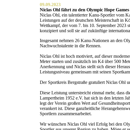
09.09.2023
Niclas Ohl fährt zu den Olympic Hope Games
Niclas Ohl, ein talentierter Kanu-Sportler vom 
Leistungen auf der deutschen Meisterschaft in Kö
Wettkampf, der vom 7. bis 10. September 2023 sta
konzipiert und soll sie auf zukünftige internation
Insgesamt nehmen 26 Kanu-Nationen an den Olym
Nachwuchstalente in die Rennen.
Niclas Ohl ist hoch motiviert, auf dieser moder
Meter starten und zusätzlich im K4 über 500 Met
Anerkennung und Niclas stellt sich dieser Heraus
Leistungsniveau gemeinsam mit seinen Sportkam
Der Sportkreis Bergstraße gratuliert Niclas Ohl 
Diese Leistung unterstreicht einmal mehr, dass 
Lampertheim 1952 e.V. hat sich in den letzten Ja
legt der Verein großen Wert auf Gesundheitsspor
verankert ist. Diese ganzheitliche Herangehenswei
Sportlern zusammenarbeitet.
Wir wünschen Niclas Ohl viel Erfolg bei den Oly
Sportler aus unserer Region zu haben. Möge er s