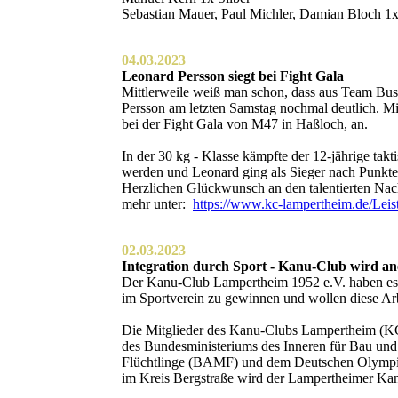
Sebastian Mauer, Paul Michler, Damian Bloch 1x
04.03.2023
Leonard Persson siegt bei Fight Gala
Mittlerweile weiß man schon, dass aus Team Bu
Persson am letzten Samstag nochmal deutlich. Mi
bei der Fight Gala von M47 in Haßloch, an.
In der 30 kg - Klasse kämpfte der 12-jährige ta
werden und Leonard ging als Sieger nach Punkt
Herzlichen Glückwunsch an den talentierten Nac
mehr unter:
https://www.kc-lampertheim.de/Leis
02.03.2023
Integration durch Sport - Kanu-Club wird a
Der Kanu-Club Lampertheim 1952 e.V. haben es 
im Sportverein zu gewinnen und wollen diese Arb
Die Mitglieder des Kanu-Clubs Lampertheim (KCL
des Bundesministeriums des Inneren für Bau un
Flüchtlinge (BAMF) und dem Deutschen Olympisc
im Kreis Bergstraße wird der Lampertheimer Kan